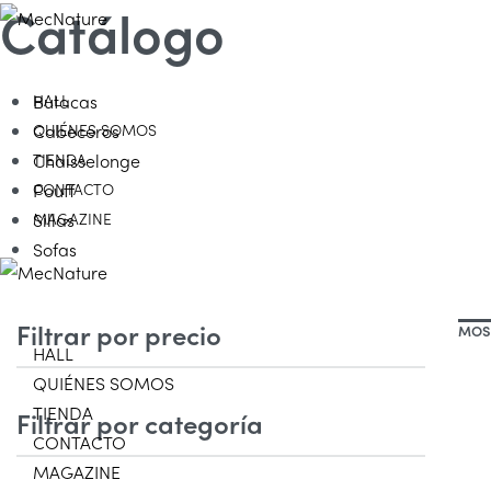
Catálogo
HALL
Butacas
QUIÉNES SOMOS
Cabeceros
TIENDA
Chaisselonge
CONTACTO
Pouff
MAGAZINE
Sillas
Sofas
Filtrar por precio
MOST
HALL
QUIÉNES SOMOS
TIENDA
Filtrar por categoría
CONTACTO
MAGAZINE