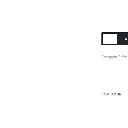
Chester
A
cantidad
Categoría:
Sofas
COMPARTIR