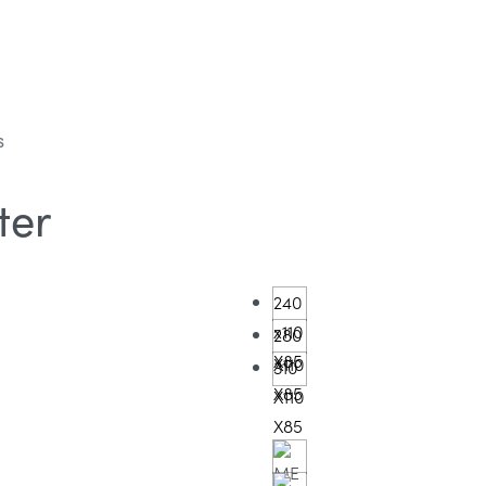
S
ter
240
x110
280
X85
X110
310
X85
X110
X85