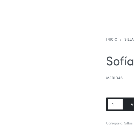
INICIO
›
SILL
Sofí
MEDIDAS
Sofía
A
cantidad
Categoría:
Sillas