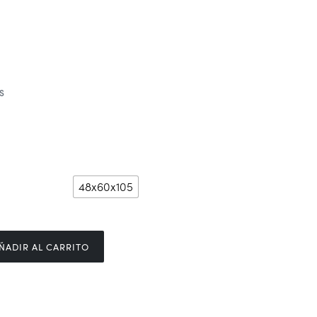
AS
a
48x60x105
ÑADIR AL CARRITO