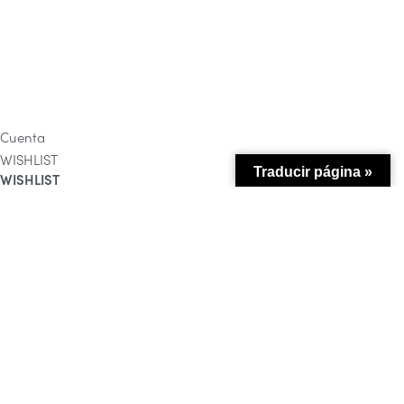
Cuenta
WISHLIST
Traducir página »
WISHLIST
Login
Username or email address
*
Password
*