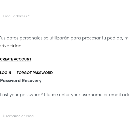
Email address
*
Tus datos personales se utilizarán para procesar tu pedido, me
privacidad
.
CREATE ACCOUNT
LOGIN
FORGOT PASSWORD
Password Recovery
Lost your password? Please enter your username or email addr
Username or email