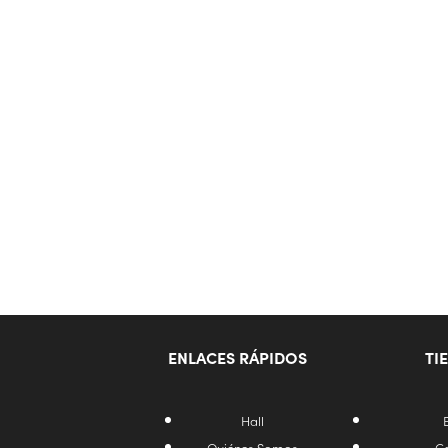
ENLACES RÁPIDOS
TI
Hall
Quiénes Somos
C