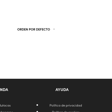
ORDEN POR DEFECTO
ENDA
AYUDA
Butacas
Política de privacidad
abeceros
Política de cookies