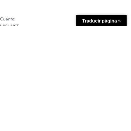
Cuenta
Traducir página »
WISHLIST
WISHLIST
Login
Username or email address
*
Password
*
REMEMBER ME
SIGN IN